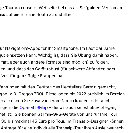
ge Tour von unserer Webseite bei uns als Selfguided-Version an
ss auf einer freien Route zu erstellen.
 für Navigations-Apps für Ihr Smartphone. Im Lauf der Jahre
 gut einsetzen kann. Wichtig ist, dass Sie Übung damit haben,
at, aber auch andere Formate sind möglich) zu folgen,
ben, und dass das Gerät robust (für schwere Abfahrten oder
ufzeit für ganztägige Etappen hat.
rfahrungen mit den Geräten des Herstellers Garmin gemacht,
on (z.B. Oregon 700). Diese lagen bis 2022 preislich im Bereich
erial können Sie zusätzlich von Garmin kaufen, oder auch
n gern die
OpenMTBMap
– die wir auch selbst aktiv pflegen,
net ist). Sie können Garmin-GPS-Geräte von uns für Ihre Tour
r 30 bis maximal 45 Euro pro Tour. Im Transalp-Designer können
 Anfrage für eine individuelle Transalp-Tour Ihren Ausleihwunsch