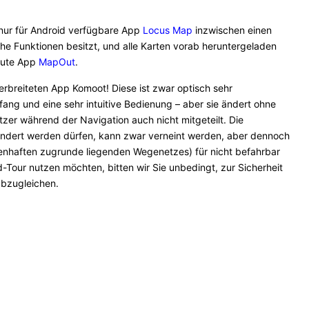
 nur für Android verfügbare App
Locus Map
inzwischen einen
e Funktionen besitzt, und alle Karten vorab heruntergeladen
 gute App
MapOut
.
rbreiteten App Komoot! Diese ist zwar optisch sehr
ang und eine sehr intuitive Bedienung – aber sie ändert ohne
er während der Navigation auch nicht mitgeteilt. Die
eändert werden dürfen, kann zwar verneint werden, aber dennoch
ckenhaften zugrunde liegenden Wegenetzes) für nicht befahrbar
d-Tour nutzen möchten, bitten wir Sie unbedingt, zur Sicherheit
abzugleichen.