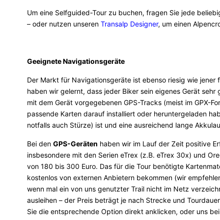
Um eine Selfguided-Tour zu buchen, fragen Sie jede beliebi
– oder nutzen unseren
Transalp Designer
, um einen Alpencro
Geeignete Navigationsgeräte
Der Markt für Navigationsgeräte ist ebenso riesig wie jener
haben wir gelernt, dass jeder Biker sein eigenes Gerät sehr
mit dem Gerät vorgegebenen GPS-Tracks (meist im GPX-Form
passende Karten darauf installiert oder heruntergeladen ha
notfalls auch Stürze) ist und eine ausreichend lange Akkula
Bei den
GPS-Geräten
haben wir im Lauf der Zeit positive E
insbesondere mit den Serien eTrex (z.B. eTrex 30x) und Oreg
von 180 bis 300 Euro. Das für die Tour benötigte Kartenmat
kostenlos von externen Anbietern bekommen (wir empfehle
wenn mal ein von uns genutzter Trail nicht im Netz verzeich
ausleihen – der Preis beträgt je nach Strecke und Tourdaue
Sie die entsprechende Option direkt anklicken, oder uns bei