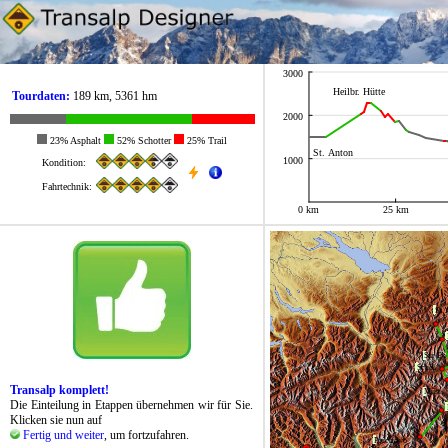
3000
Heilbr. Hütte
Tourdaten:
189 km, 5361 hm
2000
23% Asphalt
52% Schotter
25% Trail
St. Anton
1000
Kondition:
Fahrtechnik:
0 km
25 km
St. 
Sur En
Scuol
Transalp komplett!
Müst.
Die Einteilung in Etappen übernehmen wir für Sie.
Klicken sie nun auf
Fertig und weiter
, um fortzufahren.
Poschiavo