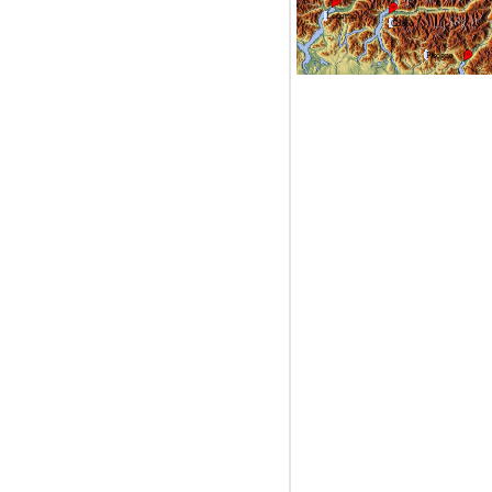
Locarno
Colico
Pisogne