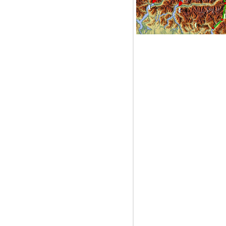
Locarno
Colico
Pisogne