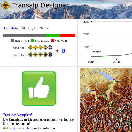
3000
Tourdaten:
401 km, 10370 hm
2000
59% Asphalt
21% Schotter
20% Trail
1000
Kondition:
Pisogne
Fahrtechnik:
0 km
25 km
Bregenz
Toggenburg
Sargans
Landquart
Chur
Davos
Transalp komplett!
S'chanf
Die Einteilung in Etappen übernehmen wir für Sie.
Liv.
Klicken sie nun auf
Fertig und weiter
, um fortzufahren.
G